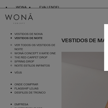
WONA
EVA LENDEL
VESTIDOS DE NOIVA
VESTIDOS DE NOITE
VESTIDOS DE MA
VER TODOS OS VESTIDOS DE
NOITE
WONÁ CONCEPT X KATIE ONE
THE RED CARPET DROP
SPRING DROP
NOITE ESTILOS INFINITOS
VÉUS
ONDE COMPRAR
FLAGSHIP LOJAS
DESFILES DE TRONCO
EMPRESA