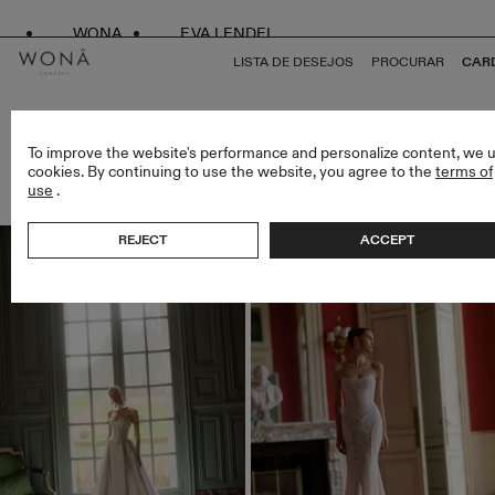
WONA
EVA LENDEL
LISTA DE DESEJOS
PROCURAR
CAR
VESTIDOS DE NOIVA
To improve the website's performance and personalize content, we 
cookies. By continuing to use the website, you agree to the
terms of
UNID (387)
use
.
FILTROS
REJECT
ACCEPT