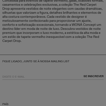
Concebida para eventos de tapete vermelho, galas, ocasiões formais,
casamentos e celebrações exclusivas, a coleção The Red Carpet
Drop apresenta vestidos de noite elegantes com caudas dramáticas,
silhuetas que valorizam a figura, detalhes brilhantes e elementos de
alta costura contemporâneos. Cada vestido de designer é
meticulosamente confecionado para proporcionar um ajuste,
conforto e sofisticação excecionais, tornando a WONÁ Concept um
destino líder em moda de noite de luxo. Descubra vestidos de noite
premium que incorporam o luxo moderno, a estética da alta moda e
um estilo de tapete vermelho inesquecível com a coleção The Red
Carpet Drop.
FIQUE LIGADO, JUNTE-SE À NOSSA MAILING LIST
SE INSCREVER
PAÍS