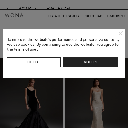
WONA
EVA LENDEL
LISTA DE DESEJOS
PROCURAR
CARDÁPIO
THE RED CARPET DROP
To improve the website's performance and personalize content,
we use cookies. By continuing to use the website, you agree to
UNID (18)
the
terms of use
.
FILTROS
REJECT
ACCEPT