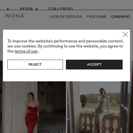
WONA
EVA LENDEL
LISTA DE DESEJOS
PROCURAR
CARDÁPIO
VESTIDOS DE NOIVA ELEGANTES
To improve the website's performance and personalize content,
we use cookies. By continuing to use the website, you agree to
UNID (71)
the
terms of use
.
FILTROS
REJECT
ACCEPT