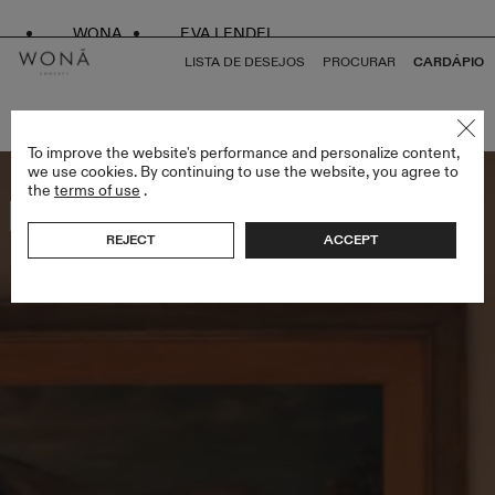
WONA
EVA LENDEL
LISTA DE DESEJOS
PROCURAR
CARDÁPIO
VOLTAR PARA TUDO AMORE IN FIORE
To improve the website's performance and personalize content,
we use cookies. By continuing to use the website, you agree to
the
terms of use
.
Mais vendidos
REJECT
ACCEPT