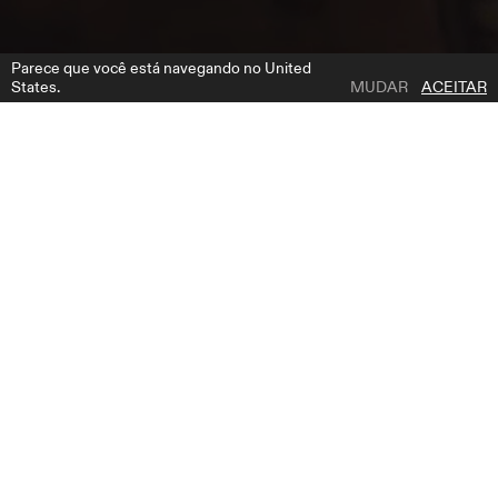
Parece que você está navegando no United
States.
MUDAR
ACEITAR
1 | 7
ERATO
ADICIONAR A LISTA DE DESEJOS
DESCRIÇÃO DO PRODUTO
O vestido Erato é uma silhueta A-line graciosa que combina leveza
aérea com elegância moderna. No coração do design está um
conceito de corpete em camadas. O corpete base é translúcido e
amarra-se nas costas, oferecendo estrutura com um toque de
sensualidade. Sobre ele, um corpete de renda transparente e
removível pode ser adicionado para um visual mais detalhado e
romântico — também com amarração e de fácil remoção ou ajuste,
permitindo transformar o estilo ao longo do dia. As taças drapeadas
em cetim adicionam suavidade e volume. A saia é feita de seda
Armani fluida, conferindo movimento etéreo e um brilho suave e