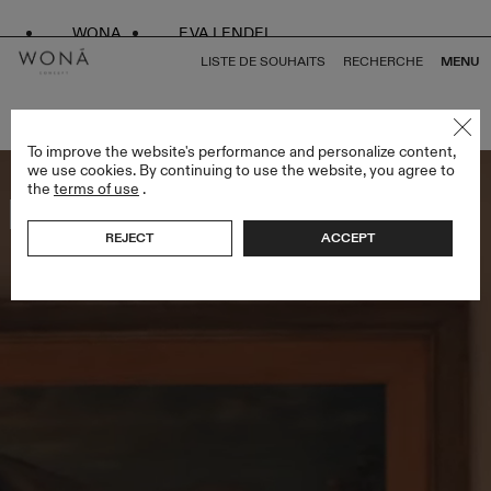
WONA
EVA LENDEL
LISTE DE SOUHAITS
RECHERCHE
MENU
RETOUR À TOUS AMORE IN FIORE
To improve the website's performance and personalize content,
we use cookies. By continuing to use the website, you agree to
the
terms of use
.
Bestseller
REJECT
ACCEPT