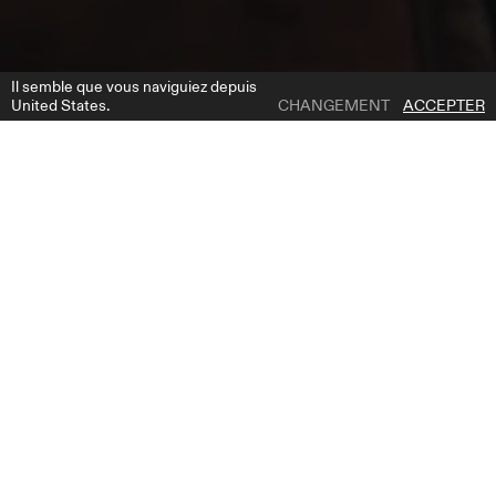
Il semble que vous naviguiez depuis
United States.
CHANGEMENT
ACCEPTER
1 | 7
ERATO
AJOUTER À LA LISTE DE SOUHAITS
DESCRIPTION DU PRODUIT
La robe Erato est une silhouette fluide en ligne A qui allie légèreté
aérienne et élégance moderne. Le cœur de ce design réside dans le
concept du corset en couches. Le corset de base est transparent et
se lace dans le dos, apportant structure et sensualité. Par-dessus, un
corset en dentelle transparent et amovible peut être ajouté pour un
effet plus romantique et détaillé — il se lace également dans le dos et
peut être facilement retiré ou ajusté pour faire évoluer le style de la
mariée tout au long de la journée. Les bonnets drapés en satin
ajoutent douceur et volume. La jupe est confectionnée en soie