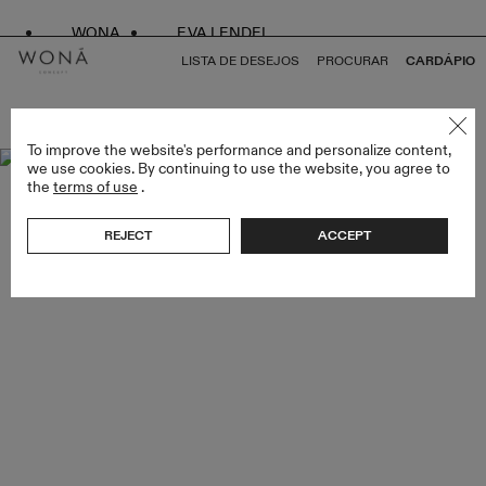
WONA
EVA LENDEL
LISTA DE DESEJOS
PROCURAR
CARDÁPIO
VOLTAR PARA TUDO BRIDESMAIDS
To improve the website's performance and personalize content,
we use cookies. By continuing to use the website, you agree to
the
terms of use
.
REJECT
ACCEPT