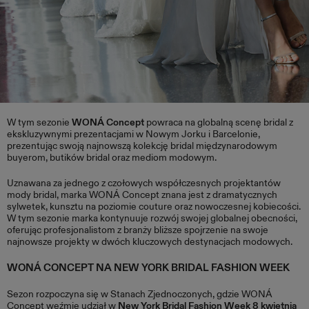
W tym sezonie
WONÁ Concept
powraca na globalną scenę bridal z
ekskluzywnymi prezentacjami w Nowym Jorku i Barcelonie,
prezentując swoją najnowszą kolekcję bridal międzynarodowym
buyerom, butików bridal oraz mediom modowym.
Uznawana za jednego z czołowych współczesnych projektantów
mody bridal, marka WONÁ Concept znana jest z dramatycznych
sylwetek, kunsztu na poziomie couture oraz nowoczesnej kobiecości.
W tym sezonie marka kontynuuje rozwój swojej globalnej obecności,
oferując profesjonalistom z branży bliższe spojrzenie na swoje
najnowsze projekty w dwóch kluczowych destynacjach modowych.
WONÁ CONCEPT NA NEW YORK BRIDAL FASHION WEEK
Sezon rozpoczyna się w Stanach Zjednoczonych, gdzie WONÁ
Concept weźmie udział w
New York Bridal Fashion Week 8 kwietnia