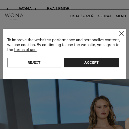
WONA
EVA LENDEL
LISTA ŻYCZEŃ
SZUKAJ
MENU
POWRÓT DO WSZYSTKICH ARTYKUŁÓW
To improve the website's performance and personalize content,
we use cookies. By continuing to use the website, you agree to
the
terms of use
.
WONA CONCEPT ZAPREZENTUJE NOWĄ
KOLEKCJĘ BRIDAL W NOWYM JORKU I
REJECT
ACCEPT
BARCELONIE