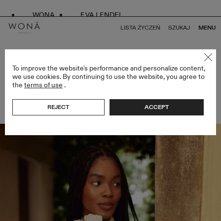
WONA
EVA LENDEL
LISTA ŻYCZEŃ
SZUKAJ
MENU
POWRÓT DO WSZYSTKICH ARTYKUŁÓW
To improve the website's performance and personalize content,
we use cookies. By continuing to use the website, you agree to
the
terms of use
.
W CO SIĘ UBRAĆ NA IMPREZĘ SYLWESTROWĄ?
TOP-# POMYSŁY NA SYLWESTROWY OUTFIT
REJECT
ACCEPT