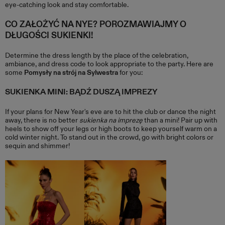
eye-catching look and stay comfortable.
CO ZAŁOŻYĆ NA NYE? POROZMAWIAJMY O
DŁUGOŚCI SUKIENKI!
Determine the dress length by the place of the celebration,
ambiance, and dress code to look appropriate to the party. Here are
some
Pomysły na strój na Sylwestra
for you:
SUKIENKA MINI: BĄDŹ DUSZĄ IMPREZY
If your plans for New Year's eve are to hit the club or dance the night
away, there is no better
sukienka na imprezę
than a mini! Pair up with
heels to show off your legs or high boots to keep yourself warm on a
cold winter night. To stand out in the crowd, go with bright colors or
sequin and shimmer!