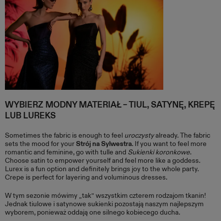
WYBIERZ MODNY MATERIAŁ – TIUL, SATYNĘ, KREPĘ
LUB LUREKS
Sometimes the fabric is enough to feel
uroczysty
already. The fabric
sets the mood for your
Strój na Sylwestra
. If you want to feel more
romantic and feminine, go with tulle and
Sukienki koronkowe
.
Choose satin to empower yourself and feel more like a goddess.
Lurex is a fun option and definitely brings joy to the whole party.
Crepe is perfect for layering and voluminous dresses.
W tym sezonie mówimy „tak” wszystkim czterem rodzajom tkanin!
Jednak tiulowe i satynowe sukienki pozostają naszym najlepszym
wyborem, ponieważ oddają one silnego kobiecego ducha.