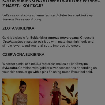
KOLOR SUKIENKI NA SYLWESTRA: KTÓRY WYBRAĆ
Z NASZEJ KOLEKCJI?
Let's see what color scheme fashion dictates for a
sukienka na
imprezę
this
sezon zimowy
:
ZŁOTA SUKIENKA
Gold is a classic for
Sukienki na imprezę noworoczną.
Choose a
Oszałamiająca sylwetka
, pair it up with matching high heels and
simple jewelry, and you're all set to impress the crowd.
CZERWONA SUKIENKA
Whether a mini or a maxi, a red dress makes a killer
Strój na
Sylwestra
. Combine with gold or silver accessories depending on
your skin tone, or go with a pink finishing touch if you feel bold.