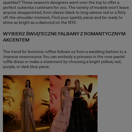
sparkles? These season's designers went over the top to offer a
perfect
sukienka z cekinami
for you. The variety of models won't leave
anyone disappointed, from classic black to long-sleeve red or a flirty
off-the-shoulder moment. Find your sparkly piece and be ready to
shine as bright as a diamond on the NYE.
WYBIERZ ŚWIĄTECZNE FALBANY Z ROMANTYCZNYM
AKCENTEM
The trend for feminine ruffles follows us from a wedding fashion to a
Impreza noworoczna
. You can embody a princess in the rose pastel
ruffle dress or make a statement by choosing a bright yellow, red,
purple, or dark blue piece.