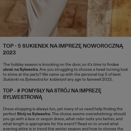
TOP - 5 SUKIENEK NA IMPREZĘ NOWOROCZNĄ
2023
The holiday season is knocking on the door, so it's time to find
co
ubrać na Sylwestra
. Are you struggling to choose a head-turning look
to shine at the party? We came up with the personal top 5 of best
Sukienki na Sylwestra
for
kobiety
of any age to farewell 2022.
TOP - # POMYSŁY NA STRÓJ NA IMPREZĘ
SYLWESTROWĄ
Dress shopping is always fun, yet many of us need help finding the
perfect
Strój na Sylwestra
. The choice seems overwhelming: should
you go with a lace or sequin dress, what color suits you better, and
what length is appropriate for the event? Read on to unveil what
evening attire is in trend this winter season and how to choose the