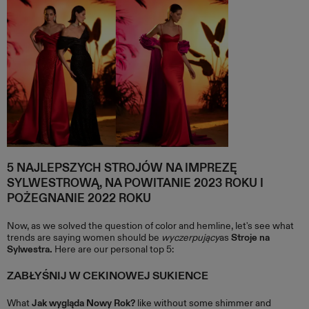
5 NAJLEPSZYCH STROJÓW NA IMPREZĘ
SYLWESTROWĄ, NA POWITANIE 2023 ROKU I
POŻEGNANIE 2022 ROKU
Now, as we solved the question of color and hemline, let's see what
trends are saying women should be
wyczerpujący
as
Stroje na
Sylwestra.
Here are our personal top 5:
ZABŁYŚNIJ W CEKINOWEJ SUKIENCE
What
Jak wygląda Nowy Rok?
like without some shimmer and