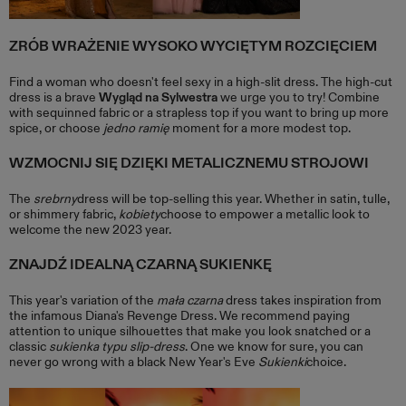
ZRÓB WRAŻENIE WYSOKO WYCIĘTYM ROZCIĘCIEM
Find a woman who doesn't feel sexy in a high-slit dress. The high-cut
dress is a brave
Wygląd na Sylwestra
we urge you to try! Combine
with sequinned fabric or a strapless top if you want to bring up more
spice, or choose
jedno ramię
moment for a more modest top.
WZMOCNIJ SIĘ DZIĘKI METALICZNEMU STROJOWI
The
srebrny
dress will be top-selling this year. Whether in satin, tulle,
or shimmery fabric,
kobiety
choose to empower a metallic look to
welcome the new 2023 year.
ZNAJDŹ IDEALNĄ CZARNĄ SUKIENKĘ
This year's variation of the
mała czarna
dress takes inspiration from
the infamous Diana's Revenge Dress. We recommend paying
attention to unique silhouettes that make you look snatched or a
classic
sukienka typu slip-dress
. One we know for sure, you can
never go wrong with a black New Year's Eve
Sukienki
choice.