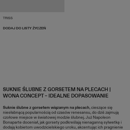
TRISS
DODAJ DO LISTY ŻYCZEŃ
SUKNIE ŚLUBNE Z GORSETEM NA PLECACH |
WONA CONCEPT – IDEALNE DOPASOWANIE
Suknie ślubne z gorsetem wiązanym na plecach
, cieszące się
niesłabnącą popularnością od czasów renesansu, do dziś zajmują
czołowe miejsce w światowej modzie ślubnej. Już Napoleon
Bonaparte doceniał, jak gorsety podkreślają nienaganną sylwetkę i
dodają kobietom uwodzicielskiego uroku, akcentując ich pragnienie