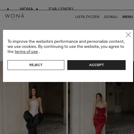
WONA
EVA LENDEL
LISTA ŻYCZEŃ
SZUKAJ
MENU
SUKNIE ŚLUBNE Z TYŁEM W STYLU GORSETU
To improve the website's performance and personalize content,
we use cookies. By continuing to use the website, you agree to
RZECZY (53)
the
terms of use
.
FILTRY
REJECT
ACCEPT