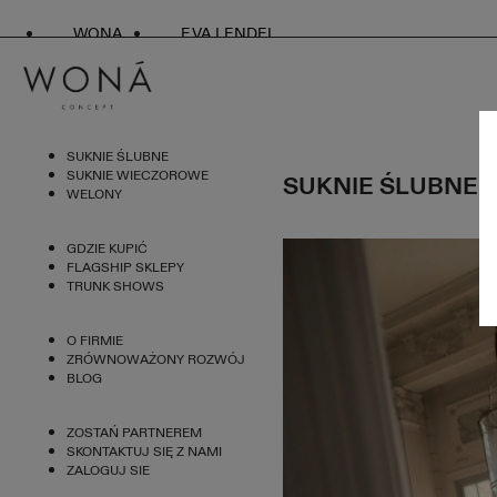
WONA
EVA LENDEL
SUKNIE ŚLUBNE
SUKNIE WIECZOROWE
SUKNIE ŚLUBNE 
WELONY
GDZIE KUPIĆ
FLAGSHIP SKLEPY
TRUNK SHOWS
O FIRMIE
ZRÓWNOWAŻONY ROZWÓJ
BLOG
ZOSTAŃ PARTNEREM
SKONTAKTUJ SIĘ Z NAMI
ZALOGUJ SIE