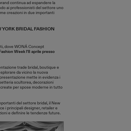
brand continua ad espandere la
do ai professionisti del settore uno
ime creazioni in due importanti
 YORK BRIDAL FASHION
 Uniti, dove WONÁ Concept
Fashion Week l'8 aprile presso
ntazione trade bridal, boutique e
esplorare da vicino la nuova
resentazione mette in evidenza i
rsetteria scultorea, decorazioni
o create per spose moderne in tutto
portanti del settore bridal, il New
 i principali designer, retailer e
ioni e definire le tendenze future.