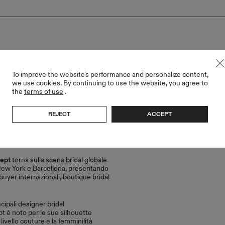
To improve the website's performance and personalize content,
we use cookies. By continuing to use the website, you agree to
the
terms of use
.
RÉSENTERA SA NOUVELLE COLLECTION 
REJECT
ACCEPT
ept
torna sulla scena bridal globale
New York e Barcellona, presentando
 buyer internazionali, boutique bridal
ipali designer bridal
è noto per le sue silhouette
livello couture e la femminilità