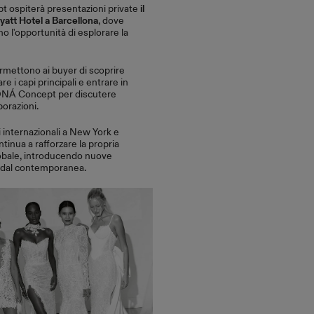
pt ospiterà presentazioni private
il
Hyatt Hotel a Barcellona
, dove
o l'opportunità di esplorare la
rmettono ai buyer di scoprire
are i capi principali e entrare in
WONÁ Concept per discutere
borazioni.
 internazionali a New York e
nua a rafforzare la propria
lobale, introducendo nuove
ridal contemporanea.