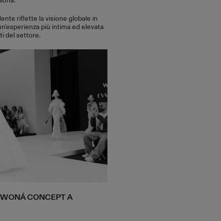
lona.
te riflette la visione globale in
n'esperienza più intima ed elevata
i del settore.
I WONÁ CONCEPT A