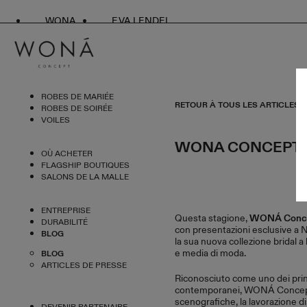
WONA
EVA LENDEL
ROBES DE MARIÉE
RETOUR À TOUS LES ARTICLES
ROBES DE SOIRÉE
VOILES
WONA CONCEPT P
OÙ ACHETER
FLAGSHIP BOUTIQUES
SALONS DE LA MALLE
ENTREPRISE
Questa stagione,
WONÁ Conc
DURABILITÉ
con presentazioni esclusive a 
BLOG
la sua nuova collezione bridal a
e media di moda.
BLOG
ARTICLES DE PRESSE
Riconosciuto come uno dei princ
contemporanei, WONÁ Concept 
scenografiche, la lavorazione di 