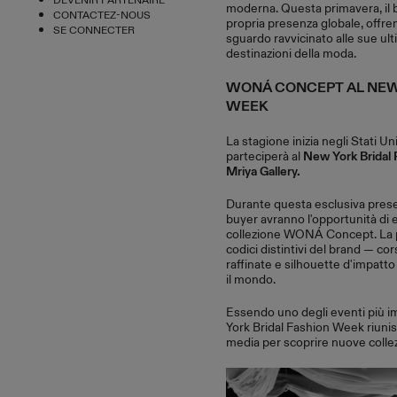
DEVENIR PARTENAIRE
moderna. Questa primavera, il 
CONTACTEZ-NOUS
propria presenza globale, offren
SE CONNECTER
sguardo ravvicinato alle sue ult
destinazioni della moda.
WONÁ CONCEPT AL NEW
WEEK
La stagione inizia negli Stati
parteciperà al
New York Bridal 
Mriya Gallery.
Durante questa esclusiva prese
buyer avranno l'opportunità di 
collezione WONÁ Concept. La p
codici distintivi del brand — co
raffinate e silhouette d'impatt
il mondo.
Essendo uno degli eventi più im
York Bridal Fashion Week riunisce
media per scoprire nuove collez