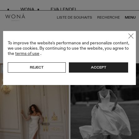
WONA
EVA LENDEL
LISTE DE SOUHAITS
RECHERCHE
MENU
ROBES DE MARIÉE GRANDE TAILLE
To improve the website's performance and personalize content,
we use cookies. By continuing to use the website, you agree to
ARTICLES (13)
the
terms of use
.
FILTRES
REJECT
ACCEPT
Bestseller
Bestseller