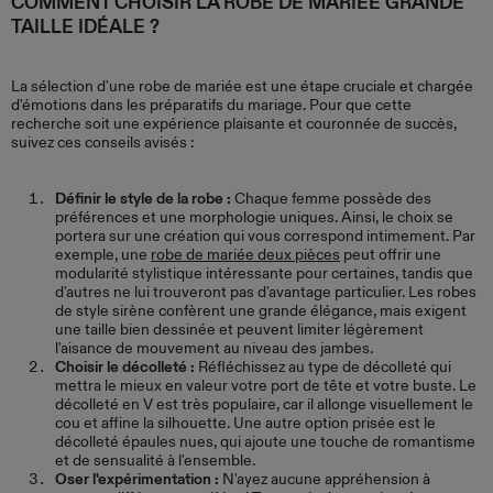
COMMENT CHOISIR LA ROBE DE MARIÉE GRANDE
TAILLE IDÉALE ?
La sélection d'une robe de mariée est une étape cruciale et chargée
d'émotions dans les préparatifs du mariage. Pour que cette
recherche soit une expérience plaisante et couronnée de succès,
suivez ces conseils avisés :
Définir le style de la robe :
Chaque femme possède des
préférences et une morphologie uniques. Ainsi, le choix se
portera sur une création qui vous correspond intimement. Par
exemple, une
robe de mariée deux pièces
peut offrir une
modularité stylistique intéressante pour certaines, tandis que
d'autres ne lui trouveront pas d'avantage particulier. Les robes
de style sirène confèrent une grande élégance, mais exigent
une taille bien dessinée et peuvent limiter légèrement
l'aisance de mouvement au niveau des jambes.
Choisir le décolleté :
Réfléchissez au type de décolleté qui
mettra le mieux en valeur votre port de tête et votre buste. Le
décolleté en V est très populaire, car il allonge visuellement le
cou et affine la silhouette. Une autre option prisée est le
décolleté épaules nues, qui ajoute une touche de romantisme
et de sensualité à l'ensemble.
Oser l'expérimentation :
N'ayez aucune appréhension à