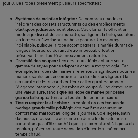
jour J. Ces robes présentent plusieurs spécificités :
Systèmes de maintien intégrés :
De nombreux modèles
intègrent des corsets structurants ou des empiècements
élastiques judicieusement placés. Ces éléments offrent un
modelage discret de la silhouette, soulignent la taille, sculptent
les formes et favorisent une belle posture. Un avantage
indéniable, puisque la robe accompagnera la mariée durant de
longues heures, se devant d'être impeccable tout en
préservant une liberté de mouvement naturelle.
Diversité des coupes :
Les créateurs déploient une vaste
gamme de styles pour s'adapter à chaque morphologie. Par
exemple, les
robes de mariée sirène
sont magnifiques pour les
mariées souhaitant accentuer la fluidité de leurs lignes et la
sensualité de leurs courbes. Pour celles qui affectionnent
l'élégance intemporelle, les robes de coupe A-line demeurent
une valeur sûre, tandis que les
Robe de mariée princesse
grande taille
apportent une touche de féerie princière.
Tissus respirants et nobles :
La confection des
tenues de
mariage grande taille
privilégie des matières assurant un
confort maximal tout au long de la journée. Soie légère, satin
duchesse, mousseline aérienne ou dentelle délicate ne se
contentent pas d'être esthétiques ; ils permettent à la peau de
respirer, prévenant toute sensation d'inconfort, même par
temps chaud.