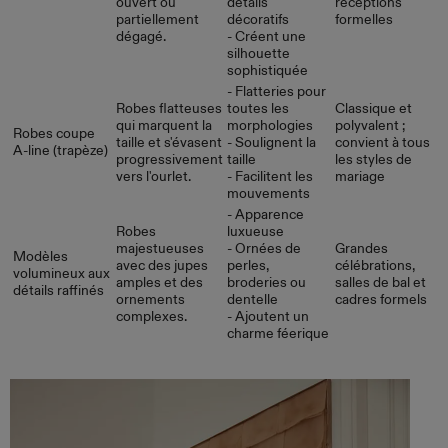
ouvert ou
détails
réceptions
partiellement
décoratifs
formelles
dégagé.
- Créent une
silhouette
sophistiquée
- Flatteries pour
Robes flatteuses
toutes les
Classique et
qui marquent la
morphologies
polyvalent ;
Robes coupe
taille et s'évasent
- Soulignent la
convient à tous
A-line (trapèze)
progressivement
taille
les styles de
vers l'ourlet.
- Facilitent les
mariage
mouvements
- Apparence
Robes
luxueuse
majestueuses
- Ornées de
Grandes
Modèles
avec des jupes
perles,
célébrations,
volumineux aux
amples et des
broderies ou
salles de bal et
détails raffinés
ornements
dentelle
cadres formels
complexes.
- Ajoutent un
charme féerique