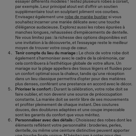
essayer différents modèles ! Testez plusieurs robes à corset,
par exemple. Leur principal atout est d'offrir un soutien
supplémentaire tout en sculptant joliment vos courbes.
Envisagez également une
robe de mariée bustier
si vous
souhaitez incarner une mariée délicate avec une touche
d'élégance audacieuse. Explorez aussi les robes épurées à
manches longues, rehaussées d'empiècements de dentelle.
Ne vous limitez pas : la richesse des options disponibles est
une invitation à la découverte, et l'essayage reste le meilleur
moyen de trouver votre coup de cœur.
Tenir compte du lieu du mariage :
Le choix de votre robe doit
également s'harmoniser avec le cadre de la cérémonie, car
cela contribuera à l'esthétique globale de votre allure. Un
mariage sur la plage appellera des tissus légers et fluides pour
un confort optimal sous la chaleur, tandis qu'une réception
dans un lieu classique permettra d'opter pour des matières
plus denses, conférant une prestance en accord avec le décor.
Prioriser le confort :
Durant la célébration, votre robe doit se
faire oublier, et non devenir une source de préoccupation
constante. La mariée doit se sentir libre de ses mouvements
et profiter pleinement de chaque instant. Des coutures
douces, des doublures adaptées et une coupe impeccable
sont les garants du confort que vous méritez.
Personnaliser avec des détails :
Choisissez des robes dont les
éléments reflètent votre personnalité : broderies, perles,
dentelle, ou même une ceinture distinctive peuvent apporter
une touche finale unique. N'hésitez pas à opter pour des