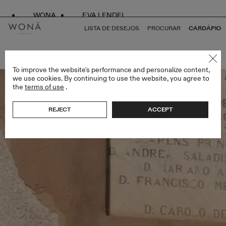
WONA
EVA LENDEL
LISTA DE DESEJOS
PROCURAR
CARDÁPIO
VOLTAR PARA TUDO ENDLESS STYLES
To improve the website's performance and personalize content,
we use cookies. By continuing to use the website, you agree to
the
terms of use
.
Mais vendidos
REJECT
ACCEPT