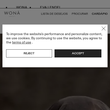
WONA
EVA LENDEL
LISTA DE DESEJOS
PROCURAR
CARDÁPIO
VOLTAR PARA TUDO ENDLESS STYLES
To improve the website's performance and personalize content,
we use cookies. By continuing to use the website, you agree to
the
terms of use
.
Mais vendidos
REJECT
ACCEPT