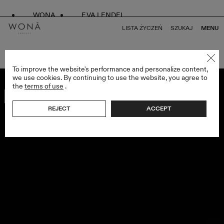
WONA
EVA LENDEL
LISTA ŻYCZEŃ
SZUKAJ
MENU
POWRÓT DO WSZYSTKICH ENDLESS STYLES
To improve the website's performance and personalize content,
we use cookies. By continuing to use the website, you agree to
the
terms of use
.
Bestseller
REJECT
ACCEPT