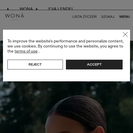
WONA
EVA LENDEL
LISTA ŻYCZEŃ
SZUKAJ
MENU
POWRÓT DO WSZYSTKICH ATELIER LIMITED EDITION
To improve the website's performance and personalize content,
we use cookies. By continuing to use the website, you agree to
the
terms of use
.
REJECT
ACCEPT