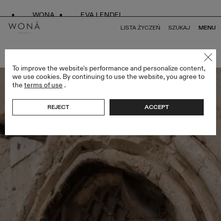
WONA
EVA LENDEL
LISTA ŻYCZEŃ
SZUKAJ
MENU
POWRÓT DO WSZYSTKICH BRIDAL ALCHEMY
To improve the website's performance and personalize content,
we use cookies. By continuing to use the website, you agree to
the
terms of use
.
REJECT
ACCEPT