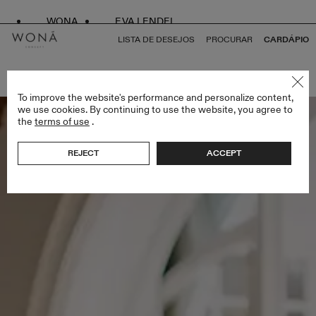
WONA
EVA LENDEL
LISTA DE DESEJOS
PROCURAR
CARDÁPIO
VOLTAR PARA TUDO GEMINI COLLECTION
To improve the website's performance and personalize content,
we use cookies. By continuing to use the website, you agree to
the
terms of use
.
REJECT
ACCEPT