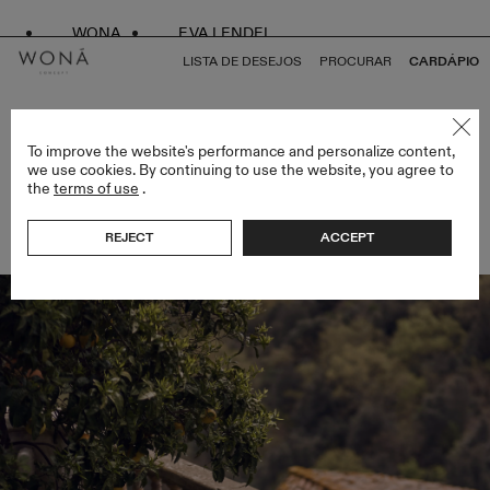
WONA
EVA LENDEL
LISTA DE DESEJOS
PROCURAR
CARDÁPIO
VOLTAR PARA TODOS OS ARTIGOS
To improve the website's performance and personalize content,
we use cookies. By continuing to use the website, you agree to
the
terms of use
.
DO ESBOÇO AO ALTAR: A JORNADA DE UM
VESTIDO DE NOIVA COUTURE
REJECT
ACCEPT