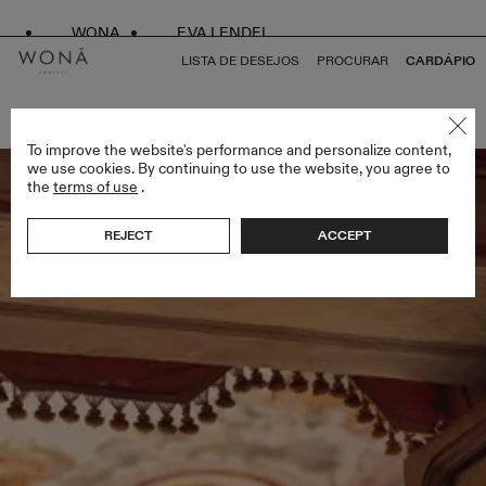
WONA
EVA LENDEL
LISTA DE DESEJOS
PROCURAR
CARDÁPIO
VOLTAR PARA TUDO AMORE IN FIORE
To improve the website's performance and personalize content,
we use cookies. By continuing to use the website, you agree to
the
terms of use
.
REJECT
ACCEPT