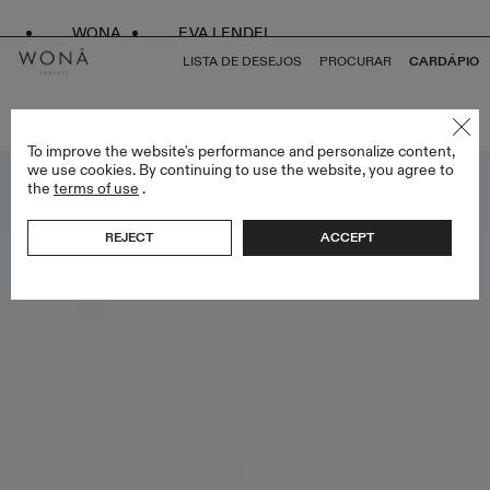
WONA
EVA LENDEL
LISTA DE DESEJOS
PROCURAR
CARDÁPIO
VOLTAR PARA TUDO SPECIAL EDITION
To improve the website's performance and personalize content,
we use cookies. By continuing to use the website, you agree to
the
terms of use
.
REJECT
ACCEPT