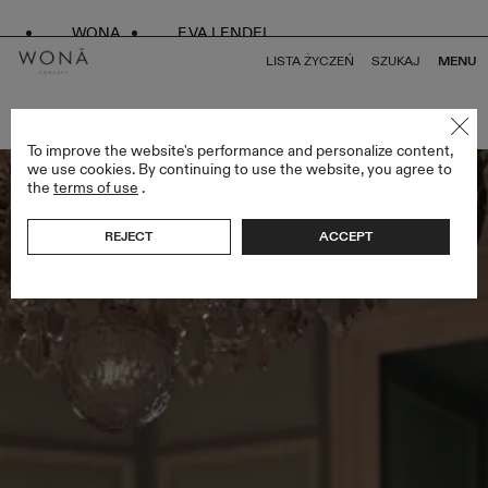
WONA
EVA LENDEL
LISTA ŻYCZEŃ
SZUKAJ
MENU
POWRÓT DO WSZYSTKICH ATELIER LIMITED EDITION
To improve the website's performance and personalize content,
we use cookies. By continuing to use the website, you agree to
the
terms of use
.
REJECT
ACCEPT