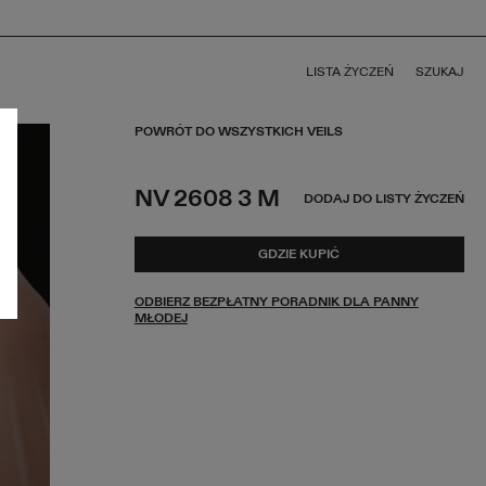
LISTA ŻYCZEŃ
SZUKAJ
POWRÓT DO WSZYSTKICH VEILS
NV 2608 3 M
DODAJ DO LISTY ŻYCZEŃ
GDZIE KUPIĆ
ODBIERZ BEZPŁATNY PORADNIK DLA PANNY
MŁODEJ