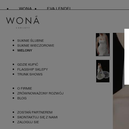
WONA
EVA LENDEL
SUKNIE ŚLUBNE
SUKNIE WIECZOROWE
WELONY
GDZIE KUPIĆ
FLAGSHIP SKLEPY
TRUNK SHOWS
O FIRMIE
ZRÓWNOWAŻONY ROZWÓJ
BLOG
ZOSTAŃ PARTNEREM
SKONTAKTUJ SIĘ Z NAMI
ZALOGUJ SIE