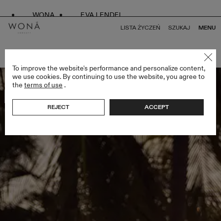
WONA
EVA LENDEL
LISTA ŻYCZEŃ
SZUKAJ
MENU
POWRÓT DO WSZYSTKICH MIAMI BLISS
To improve the website's performance and personalize content,
we use cookies. By continuing to use the website, you agree to
the
terms of use
.
Bestseller
REJECT
ACCEPT