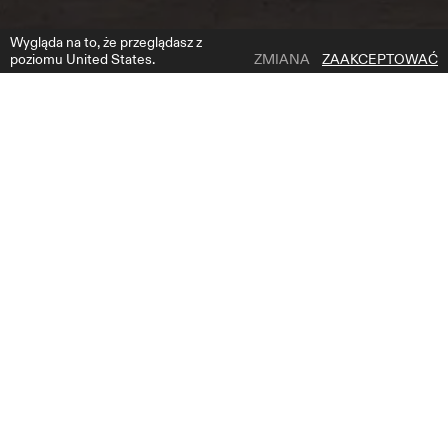
Wygląda na to, że przeglądasz z
poziomu United States.
ZMIANA
ZAAKCEPTOWAĆ
1 | 6
IOWA
DODAJ DO LISTY ŻYCZEŃ
OPIS PRODUKTU
Doświadcz uosobienia romantyzmu w tej oszałamiającej sukni ślubnej
o kroju syreny z koronki w kwiaty. Delikatny dekolt z odkrytymi
ramionami otula ramiona i podkreśla obojczyki, dodając kobiecości.
Przylegająca do ciała sylwetka rozszerza się w zapierającą dech w
piersiach spódnicę o kroju syreny, a odpinana tiulowa peleryna dodaje
jej eterycznego charakteru. Misterne koronkowe detale tworzą
ponadczasowy i elegancki wygląd, który pozostawi niezatarte
wrażenie w tym wyjątkowym dniu. Ta suknia jest idealna dla panny
młodej, która chce poczuć się zarówno romantycznie, jak i
efektownie, i złożyć oświadczenie, które zostanie zapamiętane na
długie lata.