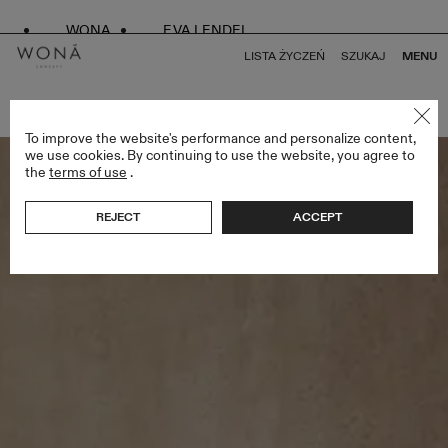
WONA
EVA LENDEL
LISTA ŻYCZEŃ
SZUKAJ
MENU
POWRÓT DO WSZYSTKICH ENDLESS STYLES
To improve the website's performance and personalize content,
we use cookies. By continuing to use the website, you agree to
the
terms of use
.
REJECT
ACCEPT