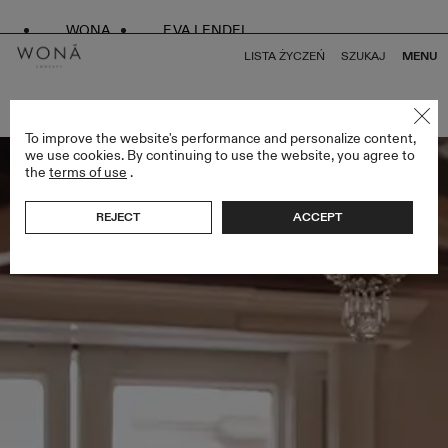
WONA
EVA LENDEL
LISTA ŻYCZEŃ
SZUKAJ
MENU
POWRÓT DO WSZYSTKICH GEMINI COLLECTION
To improve the website's performance and personalize content,
we use cookies. By continuing to use the website, you agree to
the
terms of use
.
REJECT
ACCEPT