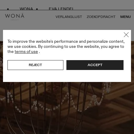
WONA
EVA LENDEL
VERLANGLIJST
ZOEKOPDRACHT
MENU
TERUG NAAR ALLES GEMINI COLLECTION
To improve the website's performance and personalize content,
we use cookies. By continuing to use the website, you agree to
the
terms of use
.
REJECT
ACCEPT