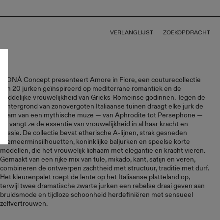
VERLANGLIJST
ZOEKOPDRACHT
WONÀ Concept presenteert Amore in Fiore, een couturecollectie
van 20 jurken geïnspireerd op mediterrane romantiek en de
goddelijke vrouwelijkheid van Grieks-Romeinse godinnen. Tegen de
achtergrond van zonovergoten Italiaanse tuinen draagt elke jurk de
naam van een mythische muze — van Aphrodite tot Persephone —
en vangt ze de essentie van vrouwelijkheid in al haar kracht en
passie. De collectie bevat etherische A-lijnen, strak gesneden
zeemeerminsilhouetten, koninklijke baljurken en speelse korte
modellen, die het vrouwelijk lichaam met elegantie en kracht vieren.
Gemaakt van een rijke mix van tule, mikado, kant, satijn en veren,
combineren de ontwerpen zachtheid met structuur, traditie met durf.
Het kleurenpalet roept de lente op het Italiaanse platteland op,
terwijl twee dramatische zwarte jurken een rebelse draai geven aan
bruidsmode en tijdloze schoonheid herdefiniëren met sensueel
zelfvertrouwen.