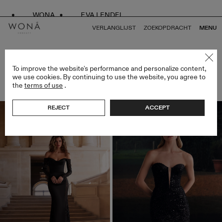
WONA
EVA LENDEL
VERLANGLIJST
ZOEKOPDRACHT
MENU
SPRING DROP
To improve the website's performance and personalize content,
we use cookies. By continuing to use the website, you agree to
ARTIKELEN (25)
the
terms of use
.
FILTERS
REJECT
ACCEPT