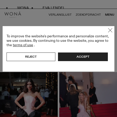
WONA
EVA LENDEL
VERLANGLIJST
ZOEKOPDRACHT
MENU
NIEUWS (30)
To improve the website's performance and personalize content,
we use cookies. By continuing to use the website, you agree to
the
terms of use
.
REJECT
ACCEPT
SORTEER OP
NIEUWSTE
OUDSTE