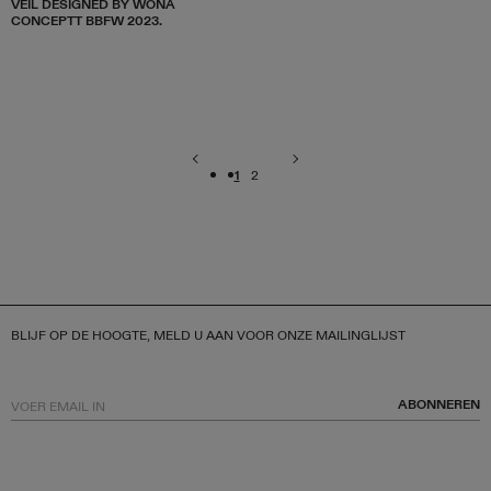
VEIL DESIGNED BY WONÁ
CONCEPTT BBFW 2023.
1
2
BLIJF OP DE HOOGTE, MELD U AAN VOOR ONZE MAILINGLIJST
ABONNEREN