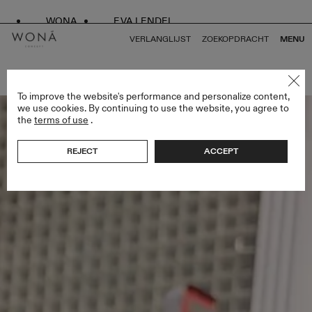
WONA
EVA LENDEL
VERLANGLIJST
ZOEKOPDRACHT
MENU
TERUG NAAR ALLES MIAMI BLISS
To improve the website's performance and personalize content,
we use cookies. By continuing to use the website, you agree to
the
terms of use
.
REJECT
ACCEPT