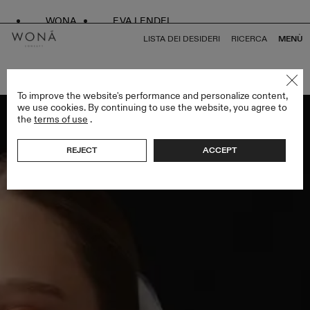
WONA
EVA LENDEL
LISTA DEI DESIDERI
RICERCA
MENÙ
TORNA A TUTTO VEILS
To improve the website's performance and personalize content,
we use cookies. By continuing to use the website, you agree to
the
terms of use
.
REJECT
ACCEPT