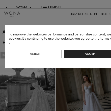
WONA
EVA LENDEL
LISTA DEI DESIDERI
RICER
ABITI DA SPOSA IN STILE PRINCIPESSA
To improve the website's performance and personalize content, w
cookies. By continuing to use the website, you agree to the
terms 
ELEMENTI (59)
.
FILTRI
REJECT
ACCEPT
Bestseller