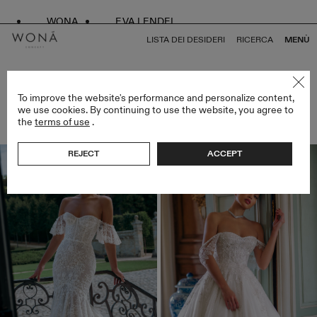
WONA
EVA LENDEL
LISTA DEI DESIDERI
RICERCA
MENÙ
ATELIER LIMITED EDITION
To improve the website's performance and personalize content,
we use cookies. By continuing to use the website, you agree to
ELEMENTI (19)
the
terms of use
.
FILTRI
REJECT
ACCEPT