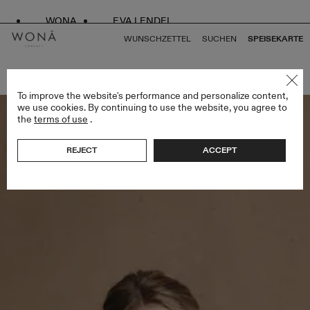
WONA
EVA LENDEL
WUNSCHZETTEL
SUCHEN
SPEISEKARTE
ZURÜCK ZU ALLEN ENDLESS STYLES
To improve the website's performance and personalize content,
we use cookies. By continuing to use the website, you agree to
the
terms of use
.
REJECT
ACCEPT