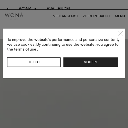
WONA
EVA LENDEL
VERLANGLIJST
ZOEKOPDRACHT
MENU
TERUG NAAR ALLES BRIDESMAIDS
To improve the website's performance and personalize content,
we use cookies. By continuing to use the website, you agree to
the
terms of use
.
REJECT
ACCEPT