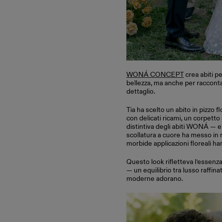
WONÁ CONCEPT
crea abiti pe
bellezza, ma anche per raccontar
dettaglio.
Tia ha scelto un abito in pizzo f
con delicati ricami, un corpetto
distintiva degli abiti WONÁ — e
scollatura a cuore ha messo in r
morbide applicazioni floreali h
Questo look rifletteva l’essenza
— un equilibrio tra lusso raffin
moderne adorano.