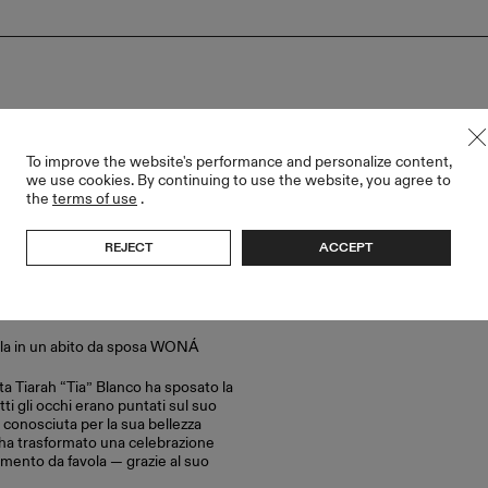
To improve the website's performance and personalize content,
we use cookies. By continuing to use the website, you agree to
the
terms of use
.
TIA BLANCO CON UN ABITO WONÁ
REJECT
ACCEPT
illa in un abito da sposa WONÁ
ta Tiarah “Tia” Blanco ha sposato la
tti gli occhi erano puntati sul suo
, conosciuta per la sua bellezza
, ha trasformato una celebrazione
omento da favola — grazie al suo