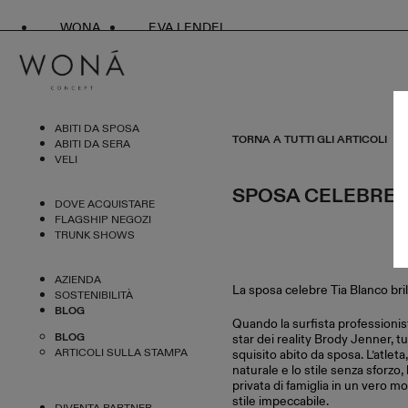
WONA
EVA LENDEL
ABITI DA SPOSA
TORNA A TUTTI GLI ARTICOLI
ABITI DA SERA
VELI
SPOSA CELEBRE 
DOVE ACQUISTARE
FLAGSHIP NEGOZI
TRUNK SHOWS
AZIENDA
La sposa celebre Tia Blanco br
SOSTENIBILITÀ
BLOG
Quando la surfista professionis
BLOG
star dei reality Brody Jenner, tu
ARTICOLI SULLA STAMPA
squisito abito da sposa. L’atleta
naturale e lo stile senza sforzo
privata di famiglia in un vero m
stile impeccabile.