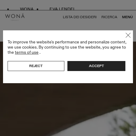
WONA
EVA LENDEL
LISTA DEI DESIDERI
RICERCA
MENÙ
TORNA A TUTTO LESS IS MORE V
To improve the website's performance and personalize content,
we use cookies. By continuing to use the website, you agree to
the
terms of use
.
REJECT
ACCEPT