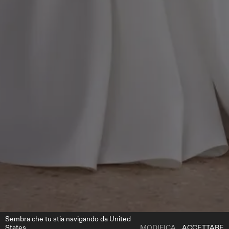
Sembra che tu stia navigando da United
States.
MODIFICA
ACCETTARE