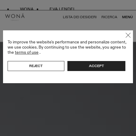
WONA
EVA LENDEL
LISTA DEI DESIDERI
RICERCA
MENÙ
TORNA A TUTTO ENDLESS STYLES
To improve the website's performance and personalize content,
we use cookies. By continuing to use the website, you agree to
the
terms of use
.
REJECT
ACCEPT