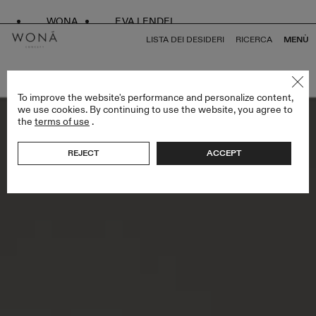
WONA
EVA LENDEL
LISTA DEI DESIDERI
RICERCA
MENÙ
TORNA A TUTTO ENDLESS STYLES
To improve the website's performance and personalize content,
we use cookies. By continuing to use the website, you agree to
the
terms of use
.
REJECT
ACCEPT