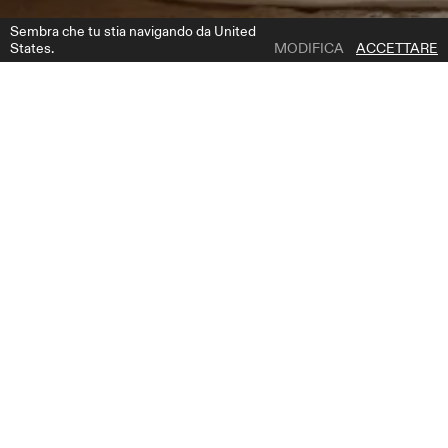
Sembra che tu stia navigando da United
States.
MODIFICA
ACCETTARE
1 | 8
ENVY
AGGIUNGI ALLA LISTA DEI DESIDERI
DESCRIZIONE DEL PRODOTTO
Entrate nell'eleganza e nella grazia con questo squisito abito da sposa
a sirena in raso off-shoulder. I tasselli in pizzo trasparente aggiungono
un tocco di fascino e raffinatezza, completando splendidamente il
drappeggio del corsetto. Le maniche lunghe in pizzo creano un'aria di
romanticismo e delicatezza, mentre la scollatura a cuore accentua la
vostra bellezza naturale. Questo abito fonde perfettamente il fascino
senza tempo con lo stile contemporaneo, assicurandovi una
dichiarazione straordinaria nel vostro giorno speciale. La silhouette a
sirena abbraccia le vostre curve nei punti giusti, trasmettendo
sicurezza e fascino mentre percorrete la navata. Preparatevi a
incantare e a conquistare i cuori con questo abito da sposa
mozzafiato, dove ogni dettaglio è pensato per farvi sentire una vera