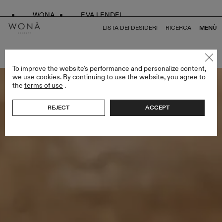
WONA
EVA LENDEL
LISTA DEI DESIDERI
RICERCA
MENÙ
TORNA A TUTTO LOVE SPELL
To improve the website's performance and personalize content,
we use cookies. By continuing to use the website, you agree to
the
terms of use
.
REJECT
ACCEPT