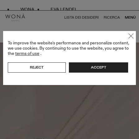
WONA
EVA LENDEL
LISTA DEI DESIDERI
RICERCA
MENÙ
TORNA A TUTTO LESS IS MORE IV
To improve the website's performance and personalize content,
we use cookies. By continuing to use the website, you agree to
the
terms of use
.
REJECT
ACCEPT