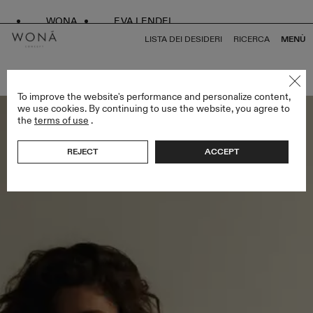
WONA
EVA LENDEL
LISTA DEI DESIDERI
RICERCA
MENÙ
TORNA A TUTTO KISS OF SILENCE
To improve the website's performance and personalize content,
we use cookies. By continuing to use the website, you agree to
the
terms of use
.
REJECT
ACCEPT