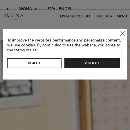
WONA
EVA LENDEL
LISTA DEI DESIDERI
RICERCA
MENÙ
TORNA A TUTTO BRIDAL ALCHEMY
To improve the website's performance and personalize content,
we use cookies. By continuing to use the website, you agree to
the
terms of use
.
REJECT
ACCEPT