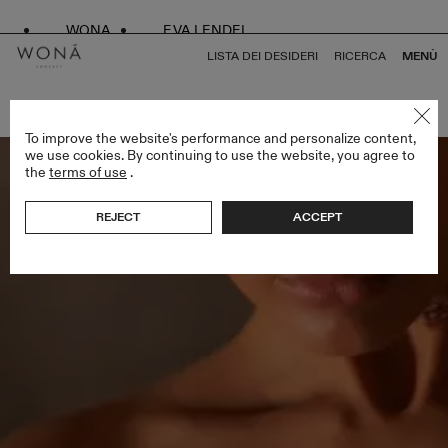
WONA
EVA LENDEL
LISTA DEI DESIDERI
RICERCA
MENÙ
TORNA A TUTTO BRIDAL ALCHEMY
To improve the website's performance and personalize content,
we use cookies. By continuing to use the website, you agree to
the
terms of use
.
REJECT
ACCEPT