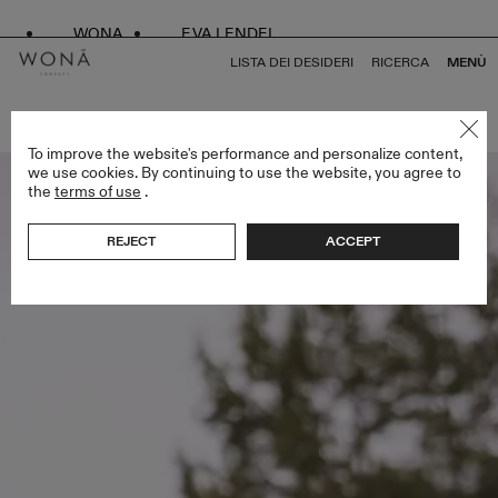
WONA
EVA LENDEL
LISTA DEI DESIDERI
RICERCA
MENÙ
TORNA A TUTTO LESS IS MORE V
To improve the website's performance and personalize content,
we use cookies. By continuing to use the website, you agree to
the
terms of use
.
REJECT
ACCEPT