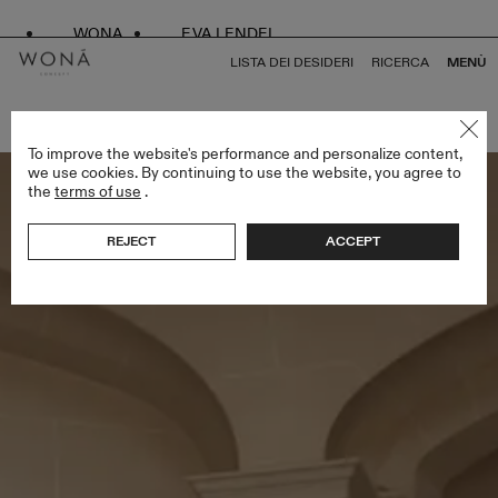
WONA
EVA LENDEL
LISTA DEI DESIDERI
RICERCA
MENÙ
TORNA A TUTTO WHITE SWAN
To improve the website's performance and personalize content,
we use cookies. By continuing to use the website, you agree to
the
terms of use
.
REJECT
ACCEPT