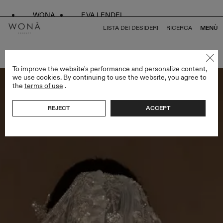
WONA
EVA LENDEL
LISTA DEI DESIDERI
RICERCA
MENÙ
TORNA A TUTTO VEILS
To improve the website's performance and personalize content,
we use cookies. By continuing to use the website, you agree to
the
terms of use
.
REJECT
ACCEPT