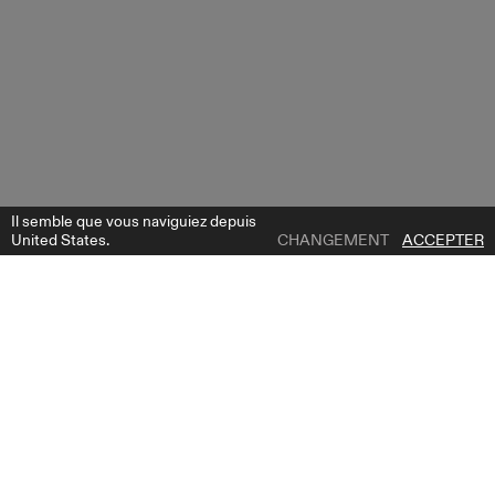
Il semble que vous naviguiez depuis
United States.
CHANGEMENT
ACCEPTER
1 | 0
HAWAII OVERSKIRT
AJOUTER À LA LISTE DE SOUHAITS
OÙ ACHETER
OBTENEZ LE GUIDE GRATUIT DE LA MARIÉE