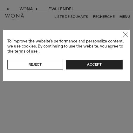
WONA
EVA LENDEL
LISTE DE SOUHAITS
RECHERCHE
MENU
RETOUR À TOUS MIAMI BLISS
To improve the website's performance and personalize content,
we use cookies. By continuing to use the website, you agree to
the
terms of use
.
REJECT
ACCEPT